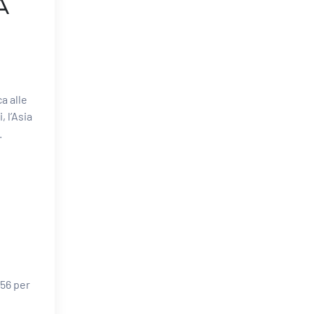
A
a alle
, l’Asia
.
956 per