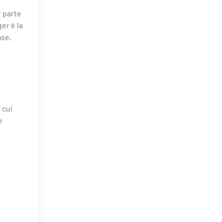
r parte
er è la
ase,
 cui
e