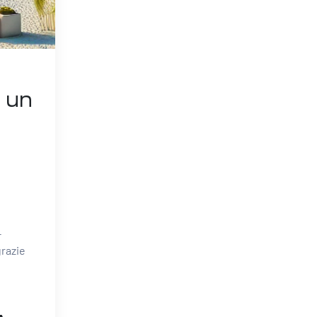
 un
-
grazie