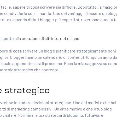
cile, sapere di cosa scrivere sia difficile. Dopotutto, la maggio
be condividerlo con il mondo. Uno dei vantaggi di essere un blogg
osa dire e quando dirlo. I blogger più esperti attraversano questa f
ispetto alla
creazione di siti internet milano
pere di cosa scrivere un blog è pianificare strategicamente ogni
igliori blogger hanno un calendario di contenuti lungo un anno da
e quale argomento sarà il prossimo. Ecco la mia saggezza su
com
ere sia strategico che coerente.
e strategico
ovrebbe includere decisioni strategiche. Uno dei motivi è che hai
orzi di marketing complessivi. Un altro motivo è che il tuo blog
visitare. Formare la tua strategia di blogging, tuttavia, è