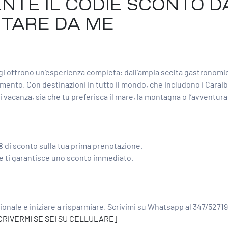
NTE IL CODIE SCONTO D
ITARE DA ME
aggi offrono un’esperienza completa: dall’ampia scelta gastronomic
rtimento. Con destinazioni in tutto il mondo, che includono i Caraibi
di vacanza, sia che tu preferisca il mare, la montagna o l’avventura
€ di sconto sulla tua prima prenotazione.
 e ti garantisce uno sconto immediato.
nale e iniziare a risparmiare. Scrivimi su Whatsapp al 347/5271
SCRIVERMI SE SEI SU CELLULARE]