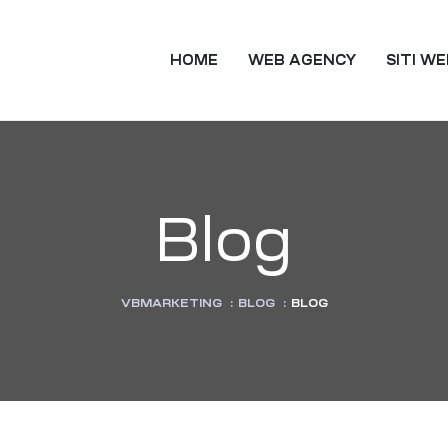
TING
HOME
WEB AGENCY
SITI W
Blog
VBMARKETING
:
BLOG
:
BLOG