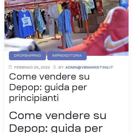
Categories
DROPSHIPPING
IMPRENDITORIA
FEBBRAIO 25, 2022
BY
ADMIN@VBMARKETING.IT
Come vendere su
Depop: guida per
principianti
Come vendere su
Depop: guida per