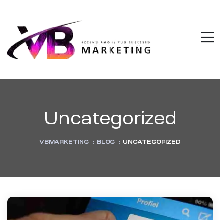
VBMARKETI
M
Accendiamo
il
tuo
successo
Uncategorized
VBMARKETING
:
BLOG
:
UNCATEGORIZED