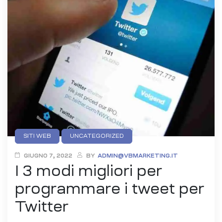
Categories
SITI WEB
UNCATEGORIZED
GIUGNO 7, 2022
BY
ADMIN@VBMARKETING.IT
I 3 modi migliori per
programmare i tweet per
Twitter