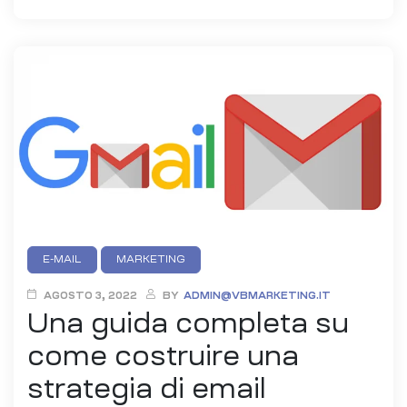
Categories
E-MAIL
MARKETING
AGOSTO 3, 2022
BY
ADMIN@VBMARKETING.IT
Una guida completa su
come costruire una
strategia di email