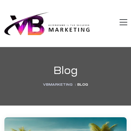
VBMARKETI
M
Accendiamo
il
tuo
successo
Blog
VBMARKETING
:
BLOG