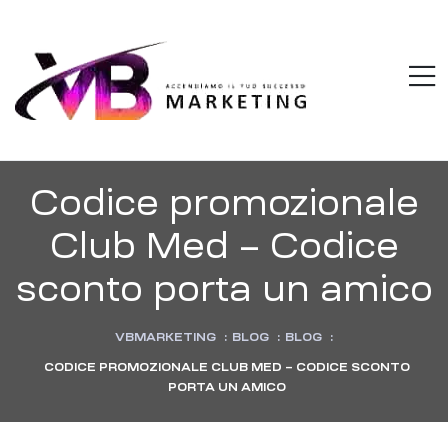
VBMARKETI
M
Accendiamo
il
tuo
successo
Codice promozionale
Club Med – Codice
sconto porta un amico
VBMARKETING
:
BLOG
:
BLOG
:
CODICE PROMOZIONALE CLUB MED – CODICE SCONTO
PORTA UN AMICO