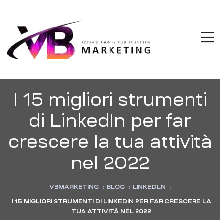
VBMARKETI
M
Accendiamo
il
tuo
successo
I 15 migliori strumenti
di LinkedIn per far
crescere la tua attività
nel 2022
VBMARKETING
:
BLOG
:
LINKEDLN
:
I 15 MIGLIORI STRUMENTI DI LINKEDIN PER FAR CRESCERE LA
TUA ATTIVITÀ NEL 2022