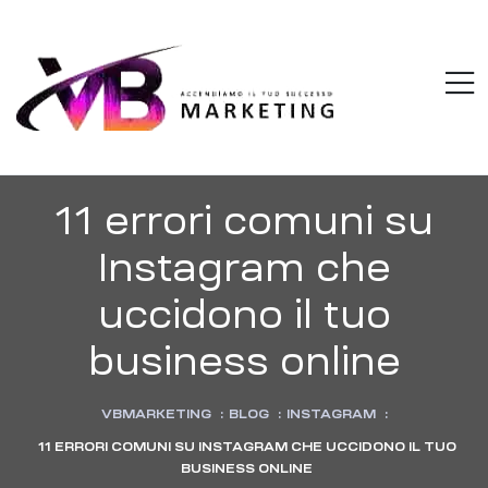
VBMARKETI
M
Accendiamo
il
tuo
successo
11 errori comuni su
Instagram che
uccidono il tuo
business online
VBMARKETING
:
BLOG
:
INSTAGRAM
:
11 ERRORI COMUNI SU INSTAGRAM CHE UCCIDONO IL TUO
BUSINESS ONLINE