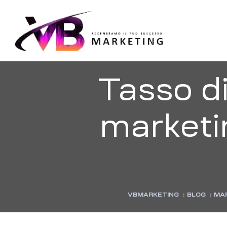
VBMARKE
Accendiamo
il
tuo
successo
Tasso di
marketi
VBMARKETING
:
BLOG
:
MA