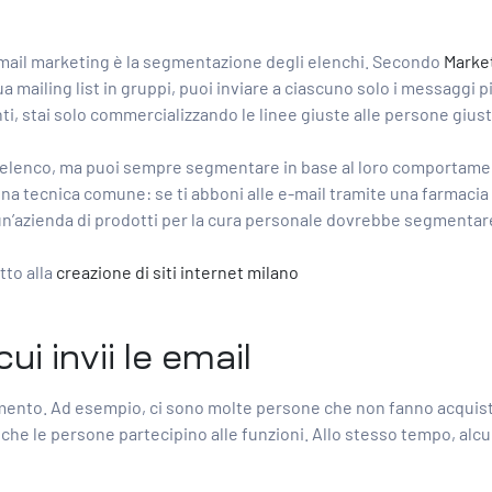
’email marketing è la segmentazione degli elenchi. Secondo
Market
mailing list in gruppi, puoi inviare a ciascuno solo i messaggi più
nti, stai solo commercializzando le linee giuste alle persone giust
lenco, ma puoi sempre segmentare in base al loro comportamento
tecnica comune: se ti abboni alle e-mail tramite una farmacia o
 un’azienda di prodotti per la cura personale dovrebbe segmentare in
to alla
creazione di siti internet milano
i invii le email
mento. Ad esempio, ci sono molte persone che non fanno acquisti 
e che le persone partecipino alle funzioni. Allo stesso tempo, al