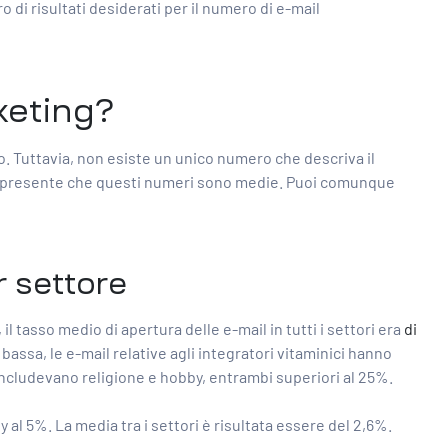
di risultati desiderati per il numero di e-mail
keting?
. Tuttavia, non esiste un unico numero che descriva il
tieni presente che questi numeri sono medie. Puoi comunque
r settore
l tasso medio di apertura delle e-mail in tutti i settori era
di
a bassa, le e-mail relative agli integratori vitaminici hanno
 includevano religione e hobby, entrambi superiori al 25%.
y al 5%. La media tra i settori è risultata essere del 2,6%.