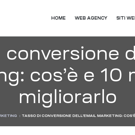
TING
HOME
WEB AGENCY
SITI W
 conversione d
ng: cos’è e 10 
migliorarlo
RKETING
:
TASSO DI CONVERSIONE DELL’EMAIL MARKETING: COS’È