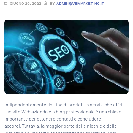
GIUGNO 20, 2022
BY
ADMIN@VBMARKETING.IT
Indipendentemente dal tipo di prodotti o servizi che offri, il
tuo sito Web aziendale o blog professionale è una chiave
importante per ottenere contatti e concludere
accordi. Tuttavia, la maggior parte delle nicchie e delle
industrie ha una forte concorrenza per gli immobili dei