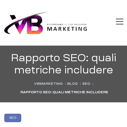
VBMARKETI
M
Accendiamo
il
tuo
successo
Rapporto SEO: quali
metriche includere
VBMARKETING
:
BLOG
:
SEO
:
RAPPORTO SEO: QUALI METRICHE INCLUDERE
Categories
SEO