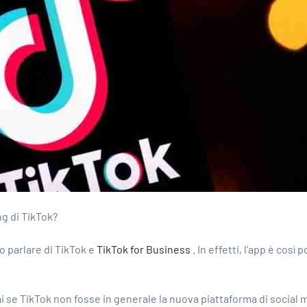
ng di TikTok?
o parlare di TikTok e
TikTok for Business
. In effetti, l’app è così
 se TikTok non fosse in generale la nuova piattaforma di social m