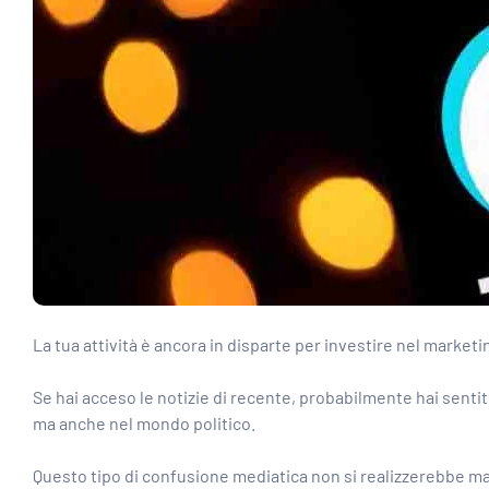
La tua attività è ancora in disparte per investire nel marketi
Se hai acceso le notizie di recente, probabilmente hai sentit
ma anche nel mondo politico.
Questo tipo di confusione mediatica non si realizzerebbe mai