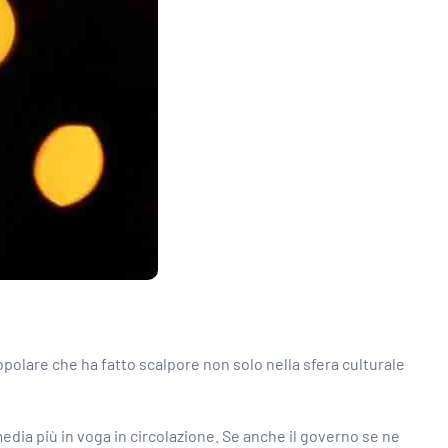
 popolare che ha fatto scalpore non solo nella sfera culturale
edia più in voga in circolazione. Se anche il governo se ne