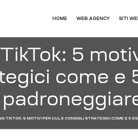
TING
HOME
WEB AGENCY
SITI W
ikTok: 5 motiv
ategici come e
a padroneggiare
G TIKTOK: 5 MOTIVI PER CUI, 5 CONSIGLI STRATEGICI COME E 5 