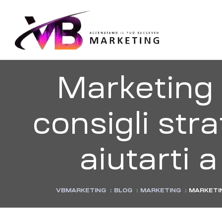
VBMARKE
Accendiamo
il
tuo
successo
Marketing T
consigli str
aiutarti 
VBMARKETING
:
BLOG
:
MARKETING
:
MARKETIN