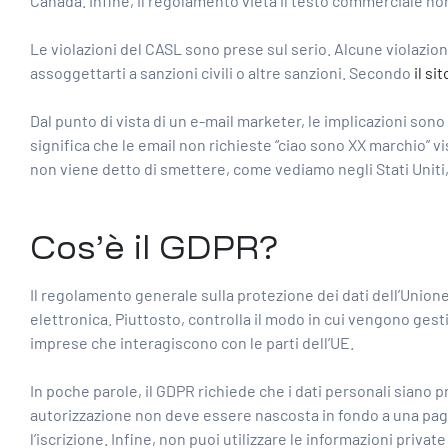
Canada. Infine, il regolamento vieta il testo commerciale non
Le violazioni del CASL sono prese sul serio. Alcune violazio
assoggettarti a sanzioni civili o altre sanzioni. Secondo
il si
Dal punto di vista di un e-mail marketer, le implicazioni sono
significa che le email non richieste “ciao sono XX marchio” vi
non viene detto di smettere, come vediamo negli Stati Uniti,
Cos’è il GDPR?
Il regolamento generale sulla protezione dei dati dell’Unione 
elettronica. Piuttosto, controlla il modo in cui vengono gestit
imprese che interagiscono con le parti dell’UE.
In poche parole, il GDPR richiede che i dati personali siano 
autorizzazione non deve essere nascosta in fondo a una pagi
l’iscrizione. Infine, non puoi utilizzare le informazioni privat