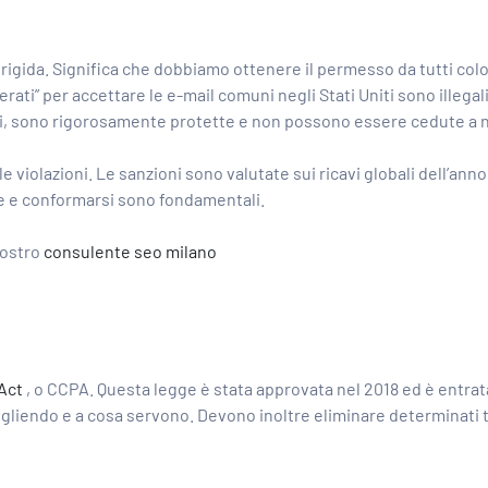
rigida. Significa che dobbiamo ottenere il permesso da tutti c
ati” per accettare le e-mail comuni negli Stati Uniti sono illegal
ndi, sono rigorosamente protette e non possono essere cedute a
e violazioni. Le sanzioni sono valutate sui ricavi globali dell’a
e e conformarsi sono fondamentali.
nostro
consulente seo milano
Act
, o CCPA. Questa legge è stata approvata nel 2018 ed è entrata
iendo e a cosa servono. Devono inoltre eliminare determinati tipi