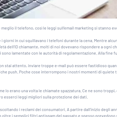
eglio il telefono, così le leggi sull’email marketing si stanno 
 i giorni in cui squillavano i telefoni durante la cena. Mentre 
ll’età dell’ID chiamante, molti di noi dovevano rispondere a ogni c
 sono lamentate con le autorità di regolamentazione. Alla fine f
on stai attento, inviare troppe e-mail può essere fastidioso qua
ifiche push. Poche cose interrompono i nostri momenti di quiete
me lo erano una volta le chiamate spazzatura. Ce ne sono troppi, 
 esserci leggi migliori sulla protezione dei dati.
scoltando i reclami dei consumatori. A partire dall’inizio degli a
 oltre i semplici filtri antispam del passato e spesso prevedono se