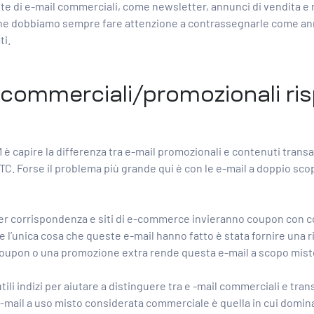
te di e-mail commerciali, come newsletter, annunci di vendita e r
ca che dobbiamo sempre fare attenzione a contrassegnarle come annu
ti.
commerciali/promozionali ris
 è capire la differenza tra e-mail promozionali e contenuti transaz
C. Forse il problema più grande qui è con le e-mail a doppio sco
per corrispondenza e siti di e-commerce invieranno coupon con con
e l’unica cosa che queste e-mail hanno fatto è stata fornire una 
n coupon o una promozione extra rende questa e-mail a scopo mist
tili indizi per aiutare a distinguere tra e
-mail commerciali e tran
n’e-mail a uso misto considerata commerciale è quella in cui dom