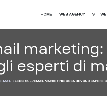
TING
HOME
WEB AGENCY
SITI W
mail marketing
li esperti di 
E-MAIL
:
LEGGI SULL’EMAIL MARKETING: COSA DEVONO SAPERE GL