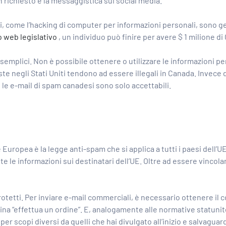
 richiesto e la messaggistica sui social media.
ni, come l’hacking di computer per informazioni personali, sono ge
to web legislativo
, un individuo può finire per avere $ 1 milione di 
 semplici. Non è possibile ottenere o utilizzare le informazioni p
ste negli Stati Uniti tendono ad essere illegali in Canada. Invece
 le e-mail di spam canadesi sono solo accettabili.
Europea è la legge anti-spam che si applica a tutti i paesi dell’UE
e le informazioni sui destinatari dell’UE. Oltre ad essere vincolant
protetti. Per inviare e-mail commerciali, è necessario ottenere i
na “effettua un ordine”. E, analogamente alle normative statunit
e per scopi diversi da quelli che hai divulgato all’inizio e salvagu