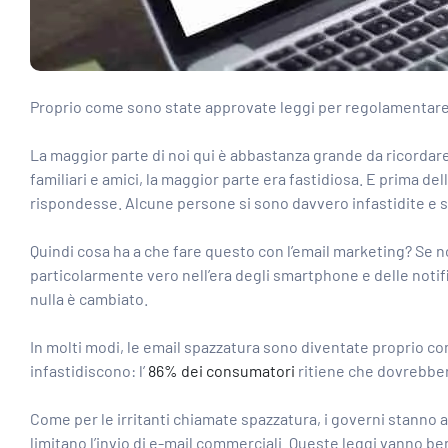
Proprio come sono state approvate leggi per regolamentare m
La maggior parte di noi qui è abbastanza grande da ricordare
familiari e amici, la maggior parte era fastidiosa. E prima de
rispondesse. Alcune persone si sono davvero infastidite e si
Quindi cosa ha a che fare questo con l’email marketing? Se n
particolarmente vero nell’era degli smartphone e delle not
nulla è cambiato.
In molti modi, le email spazzatura sono diventate proprio co
infastidiscono: l’
86% dei consumatori
ritiene che dovrebbero
Come per le irritanti chiamate spazzatura, i governi stanno a
limitano l’invio di e-mail commerciali. Queste leggi vanno ben