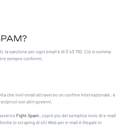
N-SPAM?
, la sanzione per ogni email è di $ 43.792. Ciò si somma
ssere sempre conformi.
lta che invii email
attraverso un confine internazionale
, è
eciproci con altri governi.
 governo
Fight Spam
, copre più del semplice invio di e-mail
nche lo scraping di siti Web per e-mail è illegale in