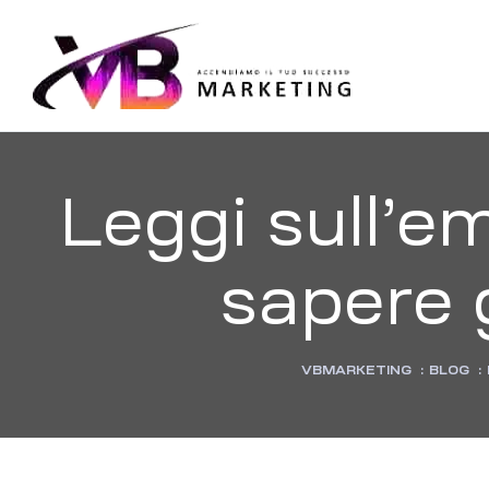
VBMARKE
Accendiamo
il
tuo
successo
Leggi sull’e
sapere g
VBMARKETING
:
BLOG
: