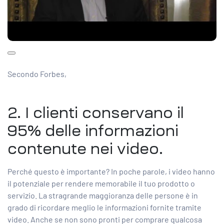
Secondo Forbes,
2. I clienti
conservano il
95%
delle informazioni
contenute nei video.
Perché questo è importante? In poche parole, i video hanno
il potenziale per rendere memorabile il tuo prodotto o
servizio. La stragrande maggioranza delle persone è in
grado di ricordare meglio le informazioni fornite tramite
video. Anche se non sono pronti per comprare qualcosa