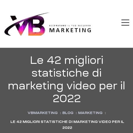
VBMARKETI
M
Accendiamo
il
tuo
successo
Le 42 migliori
statistiche di
marketing video per il
2022
VBMARKETING
:
BLOG
:
MARKETING
:
LE 42 MIGLIORI STATISTICHE DI MARKETING VIDEO PER IL
2022