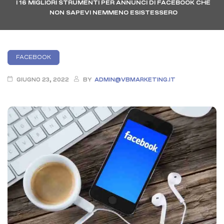
I 16 MIGLIORI STRUMENTI PER ANNUNCI DI FACEBOOK CHE
NON SAPEVI NEMMENO ESISTESSERO
Categories
FACEBOOK
GIUGNO 23, 2022
BY
ADMIN@VBMARKETING.IT