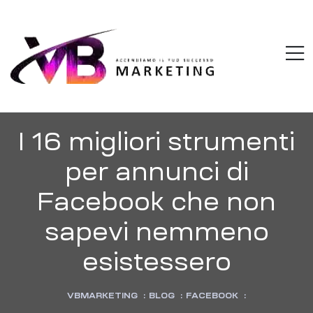
VBMARKETI
M
Accendiamo
il
tuo
successo
I 16 migliori strumenti
per annunci di
Facebook che non
sapevi nemmeno
esistessero
VBMARKETING
:
BLOG
:
FACEBOOK
: