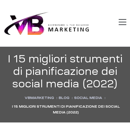
VBMARKETI
M
Accendiamo
il
tuo
successo
I 15 migliori strumenti
di pianificazione dei
social media (2022)
VBMARKETING
:
BLOG
:
SOCIAL MEDIA
:
I 15 MIGLIORI STRUMENTI DI PIANIFICAZIONE DEI SOCIAL
MEDIA (2022)