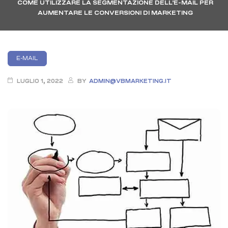
COME UTILIZZARE LA SEGMENTAZIONE DELL’E-MAIL PER
AUMENTARE LE CONVERSIONI DI MARKETING
Categories
E-MAIL
LUGLIO 1, 2022
BY
ADMIN@VBMARKETING.IT