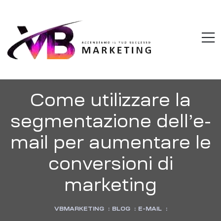
VBMARKETI
M
Accendiamo
il
tuo
successo
Come utilizzare la
segmentazione dell’e-
mail per aumentare le
conversioni di
marketing
VBMARKETING
:
BLOG
:
E-MAIL
: