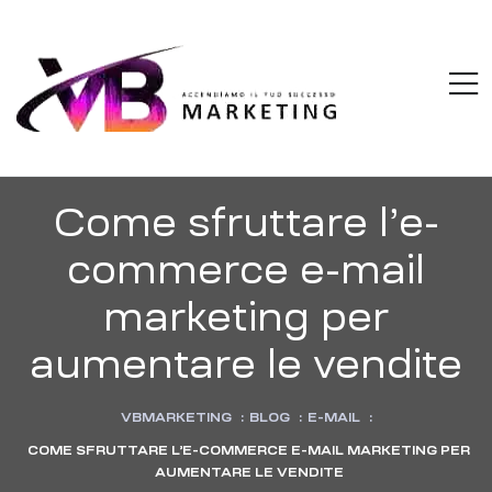
VBMARKETI
M
Accendiamo
il
tuo
successo
Come sfruttare l’e-
commerce e-mail
marketing per
aumentare le vendite
VBMARKETING
:
BLOG
:
E-MAIL
:
COME SFRUTTARE L’E-COMMERCE E-MAIL MARKETING PER
AUMENTARE LE VENDITE