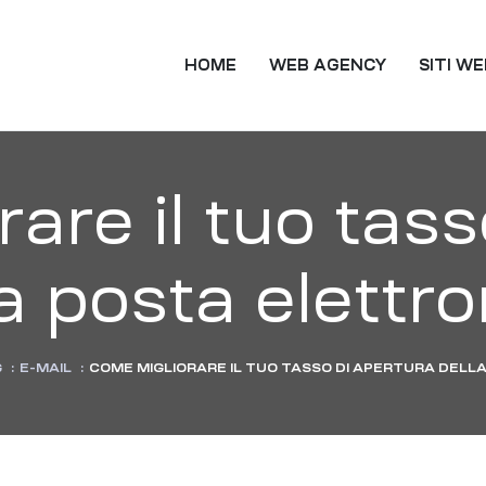
TING
HOME
WEB AGENCY
SITI W
are il tuo tass
a posta elettr
G
:
E-MAIL
:
COME MIGLIORARE IL TUO TASSO DI APERTURA DELL