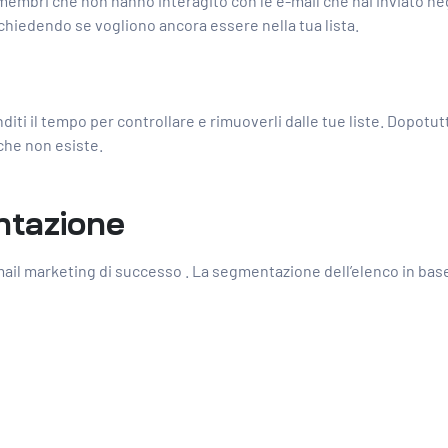
embri che non hanno interagito con le e-mail che hai inviato negl
chiedendo se vogliono ancora essere nella tua lista.
iti il ​​​​tempo per controllare e rimuoverli dalle tue liste. Dop
 che non esiste.
ntazione
mail marketing di successo
. La segmentazione dell’elenco in base 