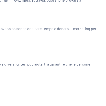
i ultimi 6-12 mesi. Tuttavia, puoi anche provare a
otutto, non ha senso dedicare tempo e denaro al marketing per
a diversi criteri può aiutarti a garantire che le persone