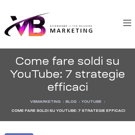
VBMARKETI
M
Accendiamo
il
tuo
successo
Come fare soldi su
YouTube: 7 strategie
efficaci
VBMARKETING
:
BLOG
:
YOUTUBE
:
COME FARE SOLDI SU YOUTUBE: 7 STRATEGIE EFFICACI