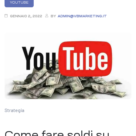
Categories
YOUTUBE
GENNAIO 2, 2022
BY
ADMIN@VBMARKETING.IT
Strategia
Come fare soldi su