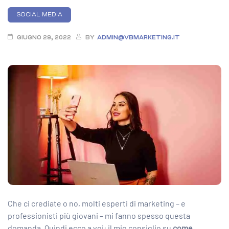
Categories
SOCIAL MEDIA
GIUGNO 29, 2022
BY
ADMIN@VBMARKETING.IT
Che ci crediate o no, molti esperti di marketing – e
professionisti più giovani – mi fanno spesso questa
domanda. Quindi ecco a voi: il mio consiglio su
come