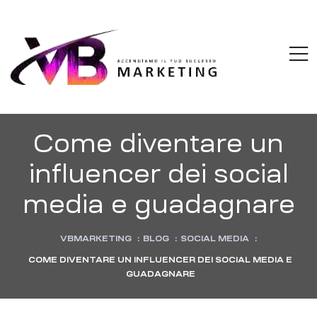
VBMARKETI
M
Accendiamo
il
tuo
successo
Come diventare un
influencer dei social
media e guadagnare
VBMARKETING
:
BLOG
:
SOCIAL MEDIA
:
COME DIVENTARE UN INFLUENCER DEI SOCIAL MEDIA E
GUADAGNARE