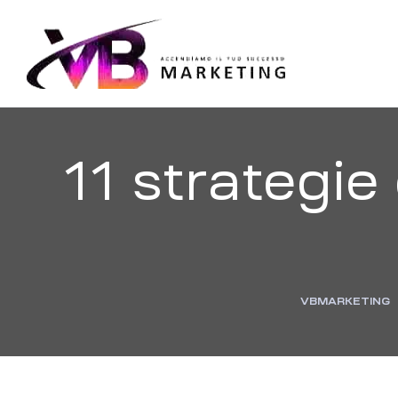
VBMARKE
Accendiamo
il
tuo
successo
11 strategie 
VBMARKETING