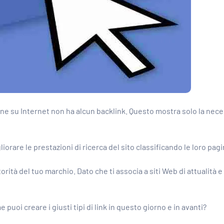
agine su Internet non ha alcun backlink. Questo mostra solo la ne
liorare le prestazioni di ricerca del sito classificando le loro pa
orità del tuo marchio. Dato che ti associa a siti Web di attualità 
 puoi creare i giusti tipi di link in questo giorno e in avanti?