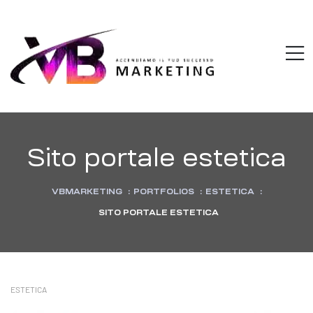
VBMARKETI
M
Accendiamo
il
tuo
successo
Sito portale estetica
VBMARKETING
:
PORTFOLIOS
:
ESTETICA
:
SITO PORTALE ESTETICA
CATEGORIES
ESTETICA